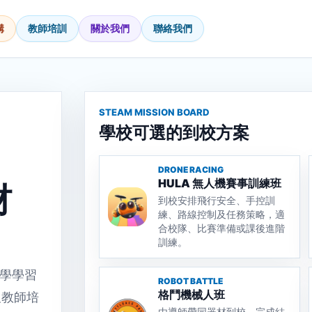
購
教師培訓
關於我們
聯絡我們
STEAM MISSION BOARD
學校可選的到校方案
、
DRONE RACING
HULA 無人機賽事訓練班
材
到校安排飛行安全、手控訓
練、路線控制及任務策略，適
合校隊、比賽準備或課後進階
訓練。
學學習
ROBOT BATTLE
格鬥機械人班
及教師培
由導師帶同器材到校，完成結